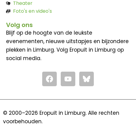
Theater
Foto's en video's
Volg ons
Blijf op de hoogte van de leukste
evenementen, nieuwe uitstapjes en bijzondere
plekken in Limburg. Volg Eropuit in Limburg op
social media.
F
Y
a
o
c
u
e
t
b
u
o
b
© 2000–2026 Eropuit in Limburg. Alle rechten
o
e
voorbehouden.
k