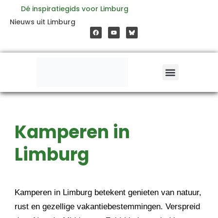
Ga
Dé inspiratiegids voor Limburg
F
Y
Nieuws uit Limburg
a
o
naar
c
u
e
t
b
u
o
b
de
o
e
k
inhoud
Kamperen in
Limburg
Kamperen in Limburg betekent genieten van natuur,
rust en gezellige vakantiebestemmingen. Verspreid