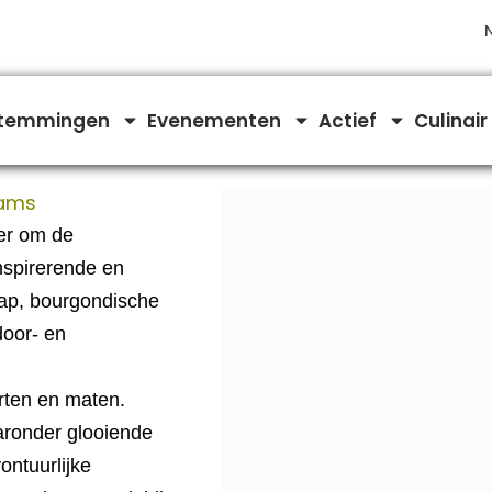
temmingen
Evenementen
Actief
Culinair
eams
er om de
nspirerende en
hap, bourgondische
door- en
orten en maten.
aronder glooiende
ontuurlijke