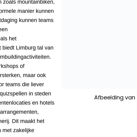
en zoals mountainbiken,
formele manier kunnen
tdaging kunnen teams
een
als het
 biedt Limburg tal van
buildingactiviteiten.
rkshops of
ersterken, maar ook
r teams die liever
 quizspellen in steden
Afbeelding van
tenlocaties en hotels
-arrangementen,
rij. Dit maakt het
 met zakelijke