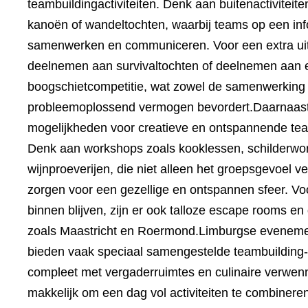
teambuildingactiviteiten. Denk aan buitenactiviteit
kanoën of wandeltochten, waarbij teams op een in
samenwerken en communiceren. Voor een extra ui
deelnemen aan survivaltochten of deelnemen aan 
boogschietcompetitie, wat zowel de samenwerking 
probleemoplossend vermogen bevordert.
Daarnaast
mogelijkheden voor creatieve en ontspannende team
Denk aan workshops zoals kooklessen, schilderwo
wijnproeverijen, die niet alleen het groepsgevoel v
zorgen voor een gezellige en ontspannen sfeer. Voo
binnen blijven, zijn er ook talloze escape rooms en
zoals Maastricht en Roermond.
Limburgse evenemen
bieden vaak speciaal samengestelde teambuilding
compleet met vergaderruimtes en culinaire verwenne
makkelijk om een dag vol activiteiten te combineren