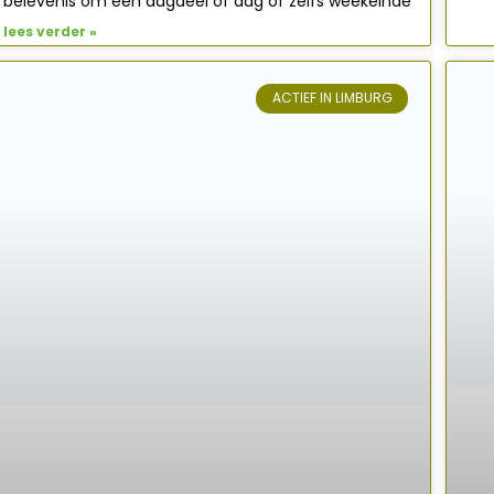
belevenis om een dagdeel of dag of zelfs weekeinde
lees verder »
ACTIEF IN LIMBURG