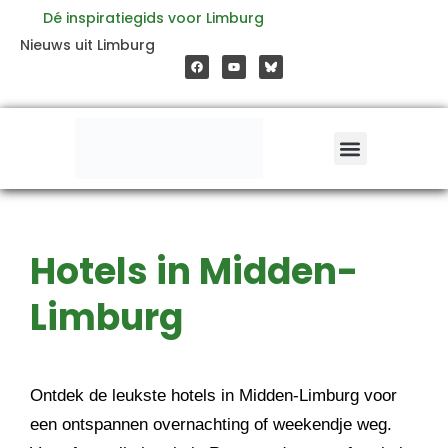
Ga
Dé inspiratiegids voor Limburg
F
Y
Nieuws uit Limburg
a
o
naar
c
u
e
t
b
u
o
b
de
o
e
k
inhoud
Hotels in Midden-
Limburg
Ontdek de leukste hotels in Midden-Limburg voor
een ontspannen overnachting of weekendje weg.