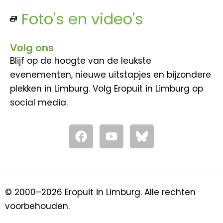
Foto's en video's
Volg ons
Blijf op de hoogte van de leukste
evenementen, nieuwe uitstapjes en bijzondere
plekken in Limburg. Volg Eropuit in Limburg op
social media.
F
Y
a
o
c
u
e
t
b
u
o
b
© 2000–2026 Eropuit in Limburg. Alle rechten
o
e
voorbehouden.
k