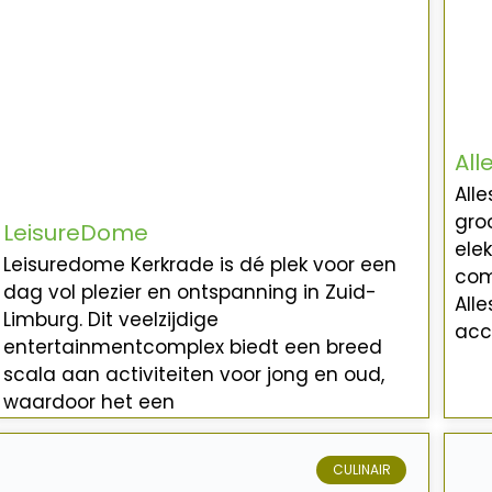
All
All
gro
LeisureDome
ele
Leisuredome Kerkrade is dé plek voor een
com
dag vol plezier en ontspanning in Zuid-
Alle
Limburg. Dit veelzijdige
acc
entertainmentcomplex biedt een breed
scala aan activiteiten voor jong en oud,
waardoor het een
CULINAIR