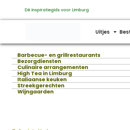
Ga
Dé inspiratiegids voor Limburg
naar
de
inhoud
Uitjes
Bes
Barbecue- en grillrestaurants
Bezorgdiensten
Culinaire arrangementen
High Tea in Limburg
Italiaanse keuken
Streekgerechten
Wijngaarden