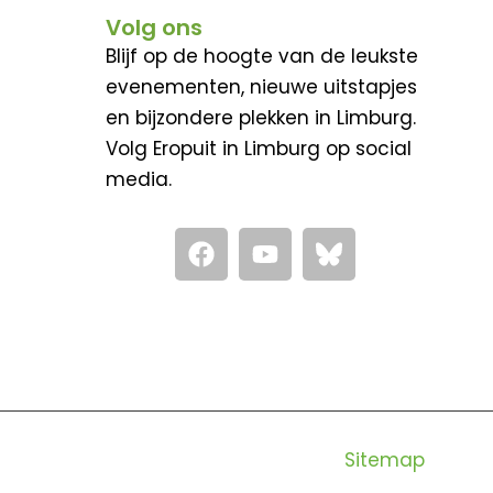
Volg ons
Blijf op de hoogte van de leukste
evenementen, nieuwe uitstapjes
en bijzondere plekken in Limburg.
Volg Eropuit in Limburg op social
media.
F
Y
a
o
c
u
e
t
b
u
o
b
o
e
k
Sitemap