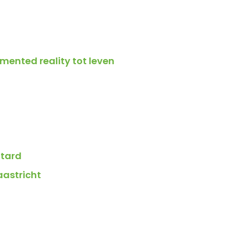
ented reality tot leven
ttard
aastricht