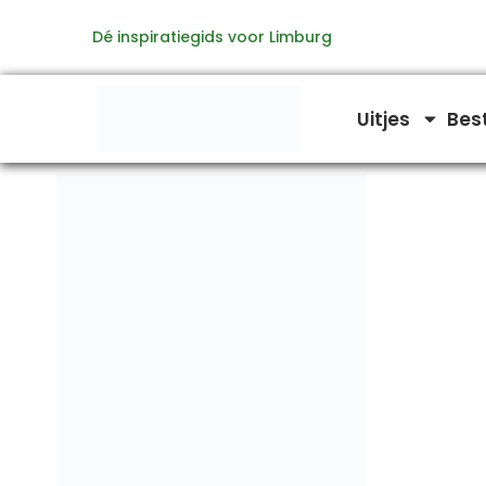
Ga
Dé inspiratiegids voor Limburg
naar
de
inhoud
Uitjes
Bes