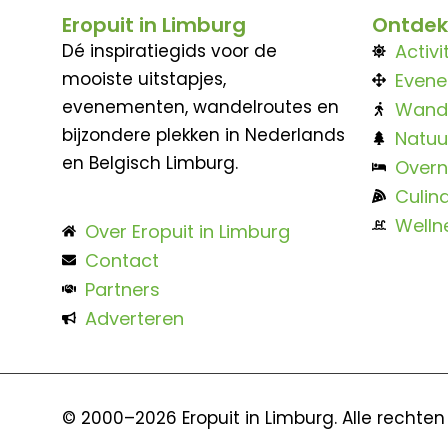
Eropuit in Limburg
Ontdek
Dé inspiratiegids voor de
Activi
mooiste uitstapjes,
Even
evenementen, wandelroutes en
Wand
bijzondere plekken in Nederlands
Natuu
en Belgisch Limburg.
Overn
Culina
Welln
Over Eropuit in Limburg
Contact
Partners
Adverteren
© 2000–2026 Eropuit in Limburg. Alle rechte