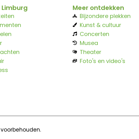
 Limburg
Meer ontdekken
teiten
Bijzondere plekken
ementen
Kunst & cultuur
elen
Concerten
r
Musea
achten
Theater
ir
Foto's en video's
ess
n voorbehouden.