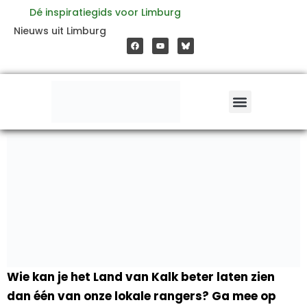
Ga
Dé inspiratiegids voor Limburg
F
Y
Nieuws uit Limburg
a
o
naar
c
u
e
t
b
u
o
b
de
o
e
k
inhoud
Wie kan je het Land van Kalk beter laten zien
dan één van onze lokale rangers? Ga mee op