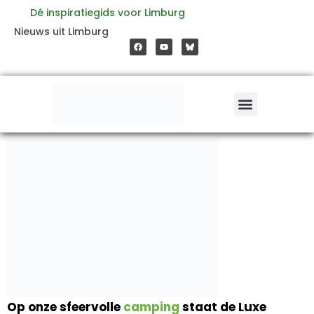
Ga
Dé inspiratiegids voor Limburg
F
Y
Nieuws uit Limburg
a
o
naar
c
u
e
t
b
u
o
b
de
o
e
k
inhoud
Op onze sfeervolle
camping
staat de Luxe