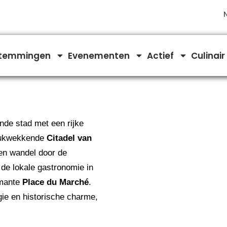
temmingen
Evenementen
Actief
Culinair
nde stad met een rijke
drukwekkende
Citadel van
en wandel door de
 de lokale gastronomie in
rmante
Place du Marché
.
ie en historische charme,