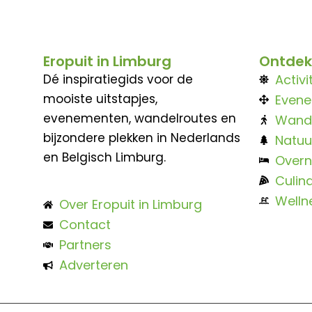
Eropuit in Limburg
Ontdek
Dé inspiratiegids voor de
Activi
mooiste uitstapjes,
Even
evenementen, wandelroutes en
Wand
bijzondere plekken in Nederlands
Natuu
en Belgisch Limburg.
Overn
Culina
Welln
Over Eropuit in Limburg
Contact
Partners
Adverteren