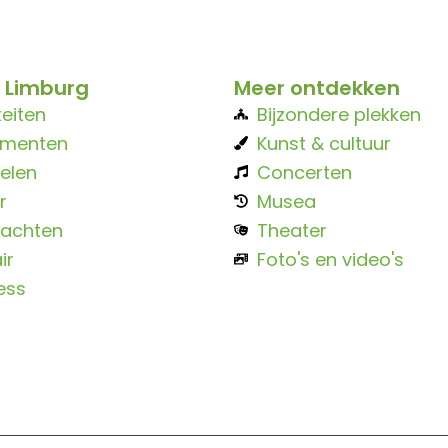
 Limburg
Meer ontdekken
teiten
Bijzondere plekken
ementen
Kunst & cultuur
elen
Concerten
r
Musea
achten
Theater
ir
Foto's en video's
ess