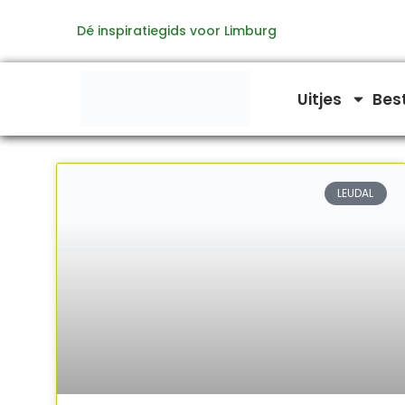
Ga
Dé inspiratiegids voor Limburg
naar
de
inhoud
Uitjes
Bes
LEUDAL