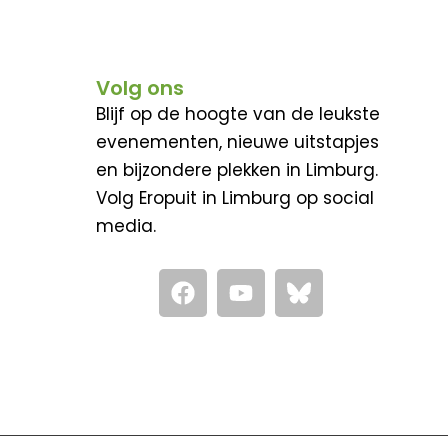
Volg ons
Blijf op de hoogte van de leukste
evenementen, nieuwe uitstapjes
en bijzondere plekken in Limburg.
Volg Eropuit in Limburg op social
media.
F
Y
a
o
c
u
e
t
b
u
o
b
o
e
k