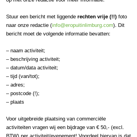
Stuur een bericht met liggende
rechten vrije (!!)
foto
naar onze redactie (
info@eropuitinlimburg.com
). Dit
bericht moet de volgende informatie bevatten:
– naam activiteit;
– beschrijving activiteit;
– datum/data activiteit;
– tijd (van/tot);
– adres;
– postcode (!);
– plaats
Voor uitgebreide plaatsing van commerciële
activiteiten vragen wij een bijdrage van € 50,- (excl.
BTW) per activiteit/evenement! Voordeel hiervan is dat