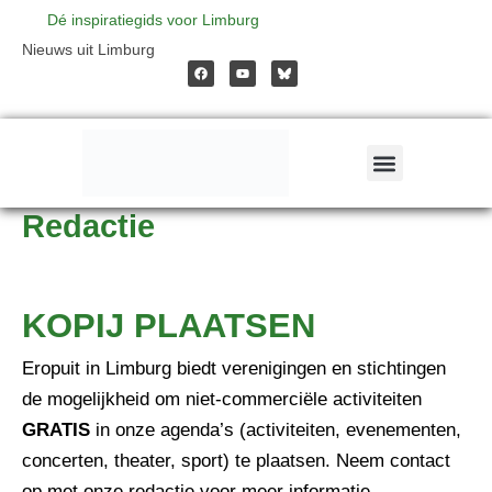
Ga
Dé inspiratiegids voor Limburg
F
Y
Nieuws uit Limburg
a
o
naar
c
u
e
t
b
u
o
b
o
e
de
k
inhoud
Redactie
KOPIJ PLAATSEN
Eropuit in Limburg biedt verenigingen en stichtingen
de mogelijkheid om niet-commerciële activiteiten
GRATIS
in onze agenda’s (activiteiten, evenementen,
concerten, theater, sport) te plaatsen. Neem contact
op met onze redactie voor meer informatie.