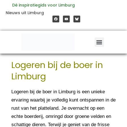
Ga
Dé inspiratiegids voor Limburg
F
Y
Nieuws uit Limburg
a
o
naar
c
u
e
t
b
u
o
b
de
o
e
k
inhoud
Logeren bij de boer in
Limburg
Logeren bij de boer in Limburg is een unieke
ervaring waarbij je volledig kunt ontspannen in de
rust van het platteland. Je overnacht op een
echte boerderij, omringd door groene velden en
schattige dieren. Terwijl je geniet van de frisse