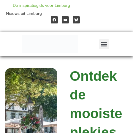
Ga
Dé inspiratiegids voor Limburg
F
Y
Nieuws uit Limburg
a
o
naar
c
u
e
t
b
u
o
b
de
o
e
k
inhoud
Ontdek
de
mooiste
plekjes