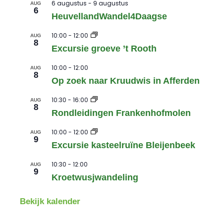
6 augustus
-
9 augustus
AUG
6
HeuvellandWandel4Daagse
10:00
-
12:00
AUG
8
Excursie groeve ’t Rooth
10:00
-
12:00
AUG
8
Op zoek naar Kruudwis in Afferden
10:30
-
16:00
AUG
8
Rondleidingen Frankenhofmolen
10:00
-
12:00
AUG
9
Excursie kasteelruïne Bleijenbeek
10:30
-
12:00
AUG
9
Kroetwusjwandeling
Bekijk kalender