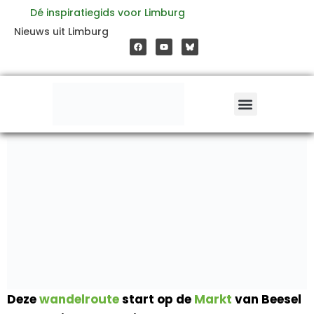
Ga
Dé inspiratiegids voor Limburg
F
Y
Nieuws uit Limburg
a
o
naar
c
u
e
t
b
u
o
b
de
o
e
k
inhoud
Deze
wandelroute
start op de
Markt
van Beesel