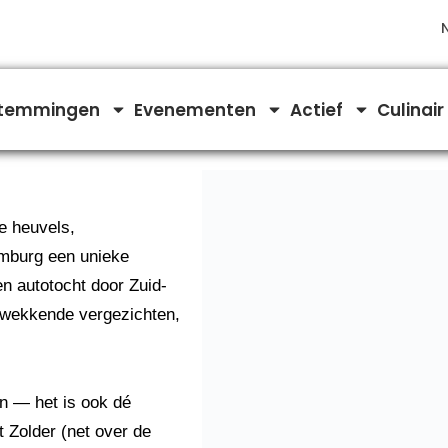
temmingen
Evenementen
Actief
Culinair
e heuvels,
imburg een unieke
en autotocht door Zuid-
ukwekkende vergezichten,
en — het is ook dé
t Zolder (net over de