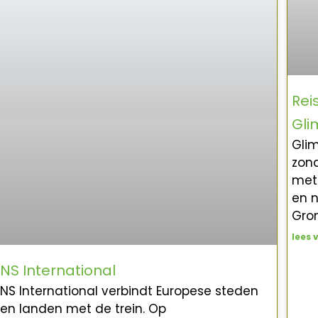
Rei
Gli
Glim
zon
met 
en n
Gro
lees 
NS International
NS International verbindt Europese steden
en landen met de trein. Op