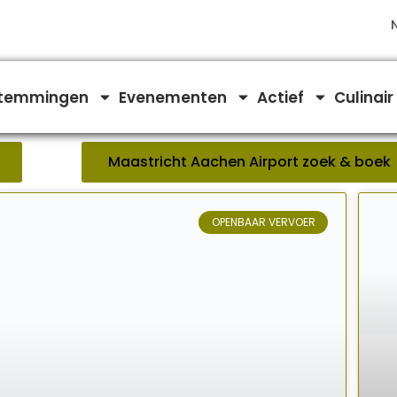
temmingen
Evenementen
Actief
Culinair
Maastricht Aachen Airport zoek & boek
OPENBAAR VERVOER