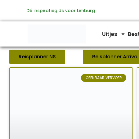
Ga
Dé inspiratiegids voor Limburg
naar
de
inhoud
Uitjes
Bes
Reisplanner NS
Reisplanner Arriva
OPENBAAR VERVOER