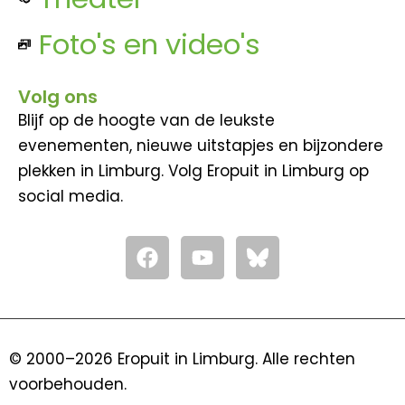
Foto's en video's
Volg ons
Blijf op de hoogte van de leukste
evenementen, nieuwe uitstapjes en bijzondere
plekken in Limburg. Volg Eropuit in Limburg op
social media.
F
Y
a
o
c
u
e
t
b
u
o
b
© 2000–2026 Eropuit in Limburg. Alle rechten
o
e
voorbehouden.
k