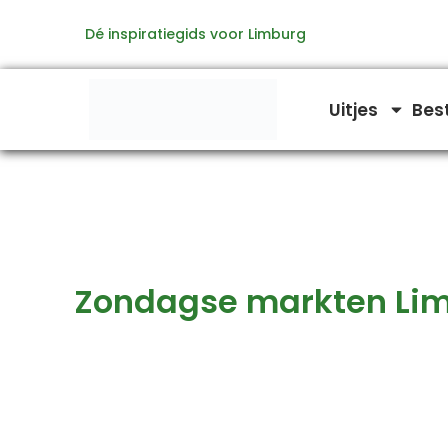
Zoeken
Ga
naar:
Dé inspiratiegids voor Limburg
naar
de
inhoud
Uitjes
Bes
Zondagse markten Li