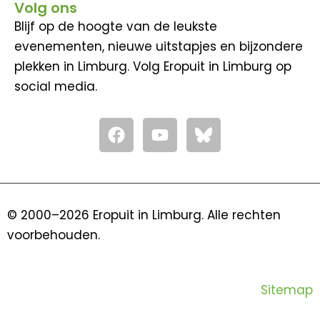
Volg ons
Blijf op de hoogte van de leukste
evenementen, nieuwe uitstapjes en bijzondere
plekken in Limburg. Volg Eropuit in Limburg op
social media.
F
Y
a
o
c
u
e
t
b
u
o
b
© 2000–2026 Eropuit in Limburg. Alle rechten
o
e
voorbehouden.
k
Sitemap