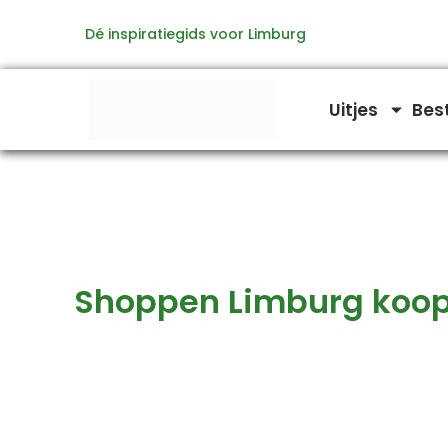
Zoeken
Ga
naar:
Dé inspiratiegids voor Limburg
naar
de
inhoud
Uitjes
Bes
Shoppen Limburg koo