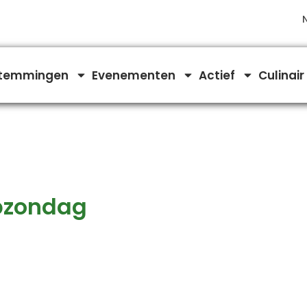
temmingen
Evenementen
Actief
Culinair
pzondag