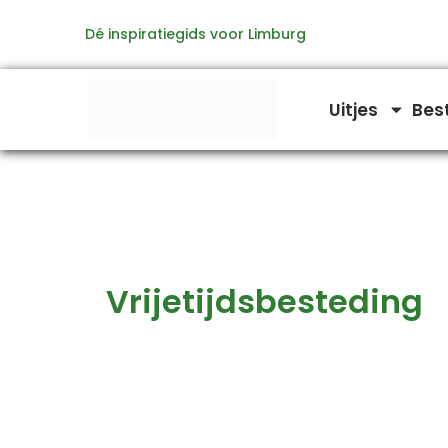
Zoeken
Ga
naar:
Dé inspiratiegids voor Limburg
naar
de
inhoud
Uitjes
Bes
Vrijetijdsbesteding