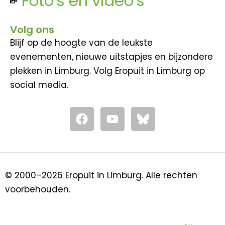
Foto's en video's
Volg ons
Blijf op de hoogte van de leukste
evenementen, nieuwe uitstapjes en bijzondere
plekken in Limburg. Volg Eropuit in Limburg op
social media.
F
Y
a
o
c
u
e
t
b
u
o
b
© 2000–2026 Eropuit in Limburg. Alle rechten
o
e
voorbehouden.
k