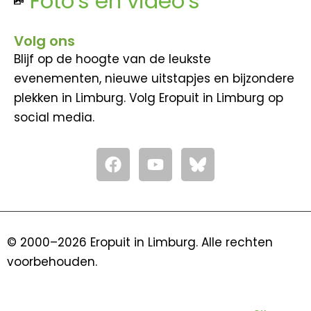
Foto's en video's
Volg ons
Blijf op de hoogte van de leukste
evenementen, nieuwe uitstapjes en bijzondere
plekken in Limburg. Volg Eropuit in Limburg op
social media.
F
Y
a
o
c
u
e
t
b
u
o
b
© 2000–2026 Eropuit in Limburg. Alle rechten
o
e
voorbehouden.
k