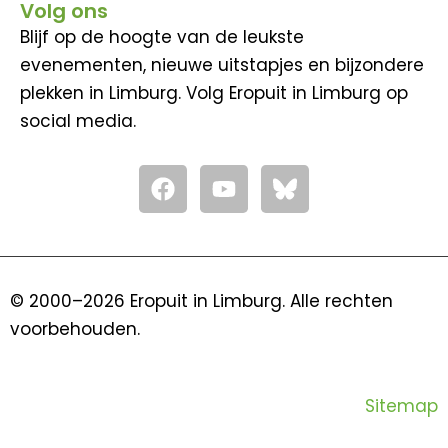
Volg ons
Blijf op de hoogte van de leukste
evenementen, nieuwe uitstapjes en bijzondere
plekken in Limburg. Volg Eropuit in Limburg op
social media.
F
Y
a
o
c
u
e
t
b
u
o
b
© 2000–2026 Eropuit in Limburg. Alle rechten
o
e
voorbehouden.
k
Sitemap