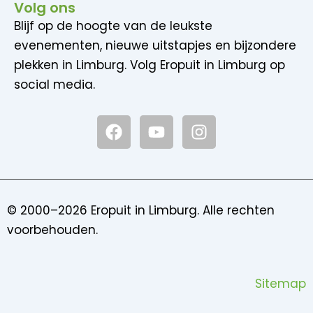
Volg ons
Blijf op de hoogte van de leukste
evenementen, nieuwe uitstapjes en bijzondere
plekken in Limburg. Volg Eropuit in Limburg op
social media.
F
Y
I
a
o
n
c
u
s
e
t
t
b
u
a
o
b
g
© 2000–2026 Eropuit in Limburg. Alle rechten
o
e
r
voorbehouden.
k
a
m
Sitemap