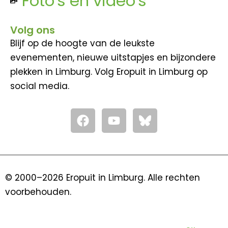
Foto's en video's
Volg ons
Blijf op de hoogte van de leukste
evenementen, nieuwe uitstapjes en bijzondere
plekken in Limburg. Volg Eropuit in Limburg op
social media.
F
Y
a
o
c
u
e
t
b
u
o
b
© 2000–2026 Eropuit in Limburg. Alle rechten
o
e
voorbehouden.
k