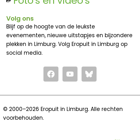
Foto's en video's
Volg ons
Blijf op de hoogte van de leukste
evenementen, nieuwe uitstapjes en bijzondere
plekken in Limburg. Volg Eropuit in Limburg op
social media.
F
Y
a
o
c
u
e
t
b
u
o
b
© 2000–2026 Eropuit in Limburg. Alle rechten
o
e
voorbehouden.
k