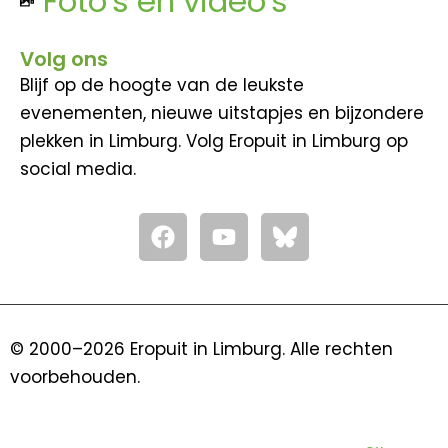
Foto's en video's
Volg ons
Blijf op de hoogte van de leukste
evenementen, nieuwe uitstapjes en bijzondere
plekken in Limburg. Volg Eropuit in Limburg op
social media.
F
Y
a
o
c
u
e
t
b
u
o
b
© 2000–2026 Eropuit in Limburg. Alle rechten
o
e
voorbehouden.
k