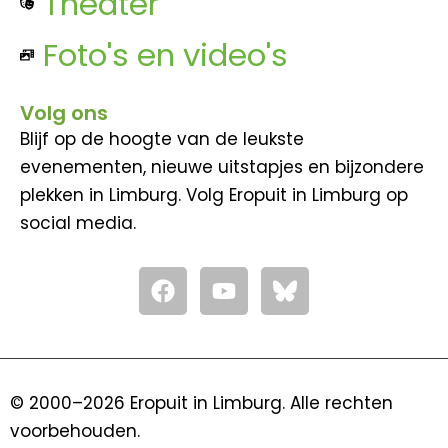
Theater
Foto's en video's
Volg ons
Blijf op de hoogte van de leukste
evenementen, nieuwe uitstapjes en bijzondere
plekken in Limburg. Volg Eropuit in Limburg op
social media.
F
Y
a
o
c
u
e
t
b
u
o
b
© 2000–2026 Eropuit in Limburg. Alle rechten
o
e
voorbehouden.
k