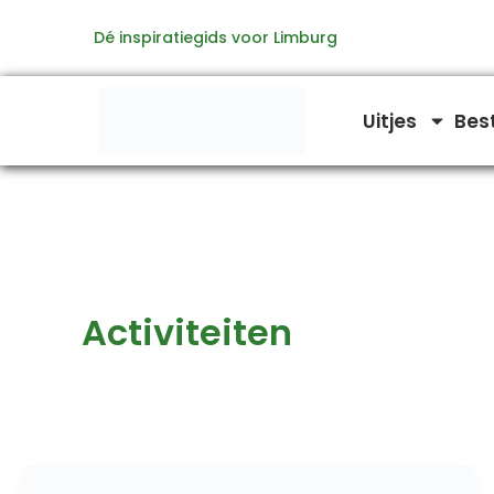
Ga
Dé inspiratiegids voor Limburg
naar
de
inhoud
Uitjes
Bes
Activiteiten