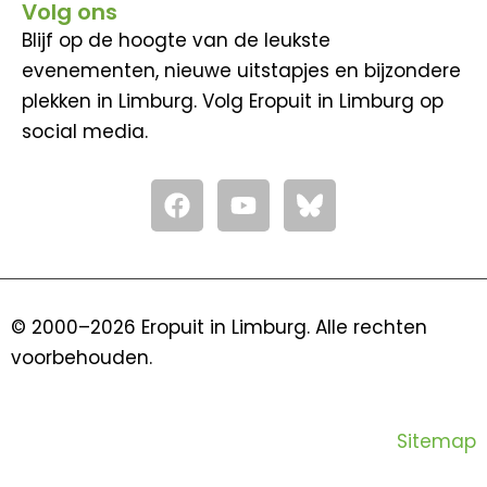
Volg ons
Blijf op de hoogte van de leukste
evenementen, nieuwe uitstapjes en bijzondere
plekken in Limburg. Volg Eropuit in Limburg op
social media.
F
Y
a
o
c
u
e
t
b
u
o
b
© 2000–2026 Eropuit in Limburg. Alle rechten
o
e
voorbehouden.
k
Sitemap