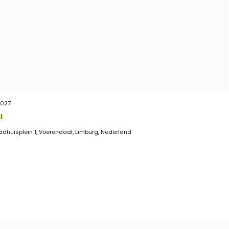
2027
l
dhuisplein 1, Voerendaal, Limburg, Nederland