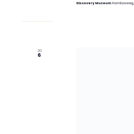
Discovery Museum
Hambosweg, 
DO
6