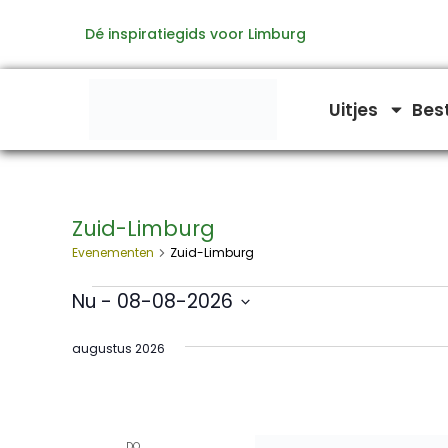
Ga
Dé inspiratiegids voor Limburg
naar
de
inhoud
Uitjes
Bes
Zuid-Limburg
Evenementen
Evenementen
Zuid-Limburg
Nu
 - 
08-08-2026
Selecteer
een
augustus 2026
datum.
DO