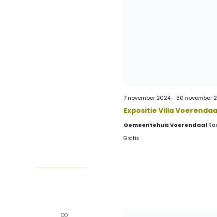
7 november 2024
-
30 november 
Expositie Villa Voerendaa
Gemeentehuis Voerendaal
Raa
Gratis
DO