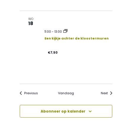
WO
18
11:00
-
13:00
Een kijkje achter de kloostermuren
€7,50
Evenementen
Evenementen
Previous
Vandaag
Next
Abonneer op kalender