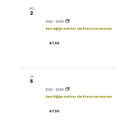
g
WO
2
a
11:00
-
13:00
Een kijkje achter de kloostermuren
t
€7,50
i
e
ZA
5
11:00
-
13:00
Een kijkje achter de kloostermuren
€7,50