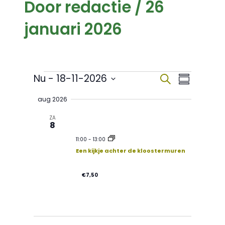
Door
redactie
/
26
januari 2026
Nu
 - 
18-11-2026
Evenementen
E
Z
E
S
o
S
u
e
aug 2026
e
v
m
v
k
l
m
ZA
e
e
8
a
e
c
n
e
r
t
11:00
-
13:00
y
d
Een kijkje achter de kloostermuren
n
a
n
t
€7,50
e
e
.
e
m