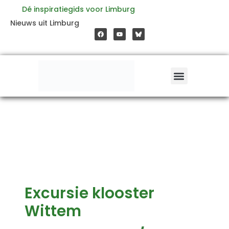
Ga
Dé inspiratiegids voor Limburg
F
Y
Nieuws uit Limburg
a
o
naar
c
u
e
t
b
u
o
b
de
o
e
k
inhoud
Excursie klooster
Wittem