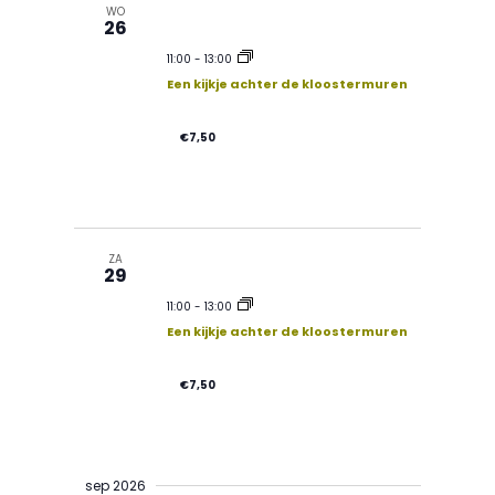
i
WO
26
e
11:00
-
13:00
g
Een kijkje achter de kloostermuren
v
a
€7,50
e
t
n
ZA
i
n
29
11:00
-
13:00
a
e
Een kijkje achter de kloostermuren
v
€7,50
i
sep 2026