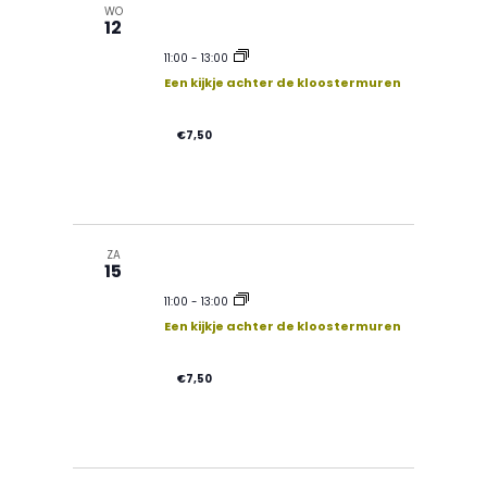
m
WO
e
12
e
11:00
-
13:00
n
Een kijkje achter de kloostermuren
n
t
€7,50
t
e
n
w
ZA
15
z
e
11:00
-
13:00
Een kijkje achter de kloostermuren
o
e
€7,50
e
r
k