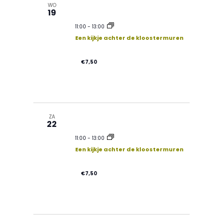
g
WO
19
e
11:00
-
13:00
a
n
Een kijkje achter de kloostermuren
v
e
€7,50
e
n
w
n
ZA
22
e
11:00
-
13:00
n
Een kijkje achter de kloostermuren
e
a
€7,50
r
v
g