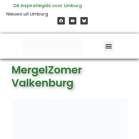
Ga
Dé inspiratiegids voor Limburg
F
Y
Nieuws uit Limburg
a
o
naar
c
u
e
t
b
u
o
b
de
o
e
k
inhoud
MergelZomer
Valkenburg