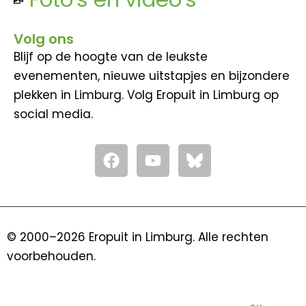
Volg ons
Blijf op de hoogte van de leukste
evenementen, nieuwe uitstapjes en bijzondere
plekken in Limburg. Volg Eropuit in Limburg op
social media.
F
Y
a
o
c
u
e
t
b
u
o
b
© 2000–2026 Eropuit in Limburg. Alle rechten
o
e
voorbehouden.
k