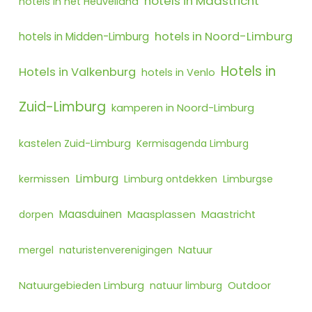
hotels in Maastricht
hotels in het Heuvelland
hotels in Noord-Limburg
hotels in Midden-Limburg
Hotels in
Hotels in Valkenburg
hotels in Venlo
Zuid-Limburg
kamperen in Noord-Limburg
kastelen Zuid-Limburg
Kermisagenda Limburg
Limburg
kermissen
Limburg ontdekken
Limburgse
Maasduinen
Maasplassen
dorpen
Maastricht
mergel
naturistenverenigingen
Natuur
Natuurgebieden Limburg
natuur limburg
Outdoor