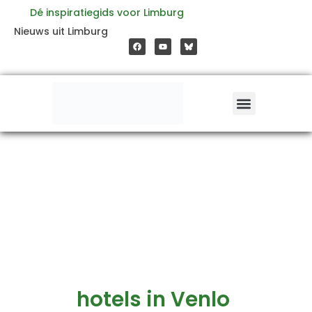
Ga
Dé inspiratiegids voor Limburg
F
Y
Nieuws uit Limburg
a
o
naar
c
u
e
t
b
u
o
b
de
o
e
k
inhoud
hotels in Venlo