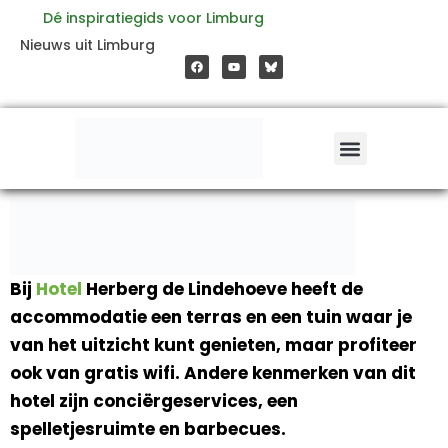
Ga
Dé inspiratiegids voor Limburg
F
Y
Nieuws uit Limburg
a
o
naar
c
u
e
t
b
u
o
b
de
o
e
k
inhoud
Bij
Hotel
Herberg de Lindehoeve heeft de
accommodatie een terras en een tuin waar je
van het uitzicht kunt genieten, maar profiteer
ook van gratis wifi. Andere kenmerken van dit
hotel zijn conciërgeservices, een
spelletjesruimte en barbecues.