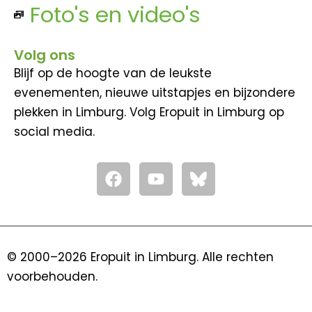
Foto's en video's
Volg ons
Blijf op de hoogte van de leukste
evenementen, nieuwe uitstapjes en bijzondere
plekken in Limburg. Volg Eropuit in Limburg op
social media.
F
Y
a
o
c
u
e
t
b
u
o
b
© 2000–2026 Eropuit in Limburg. Alle rechten
o
e
voorbehouden.
k