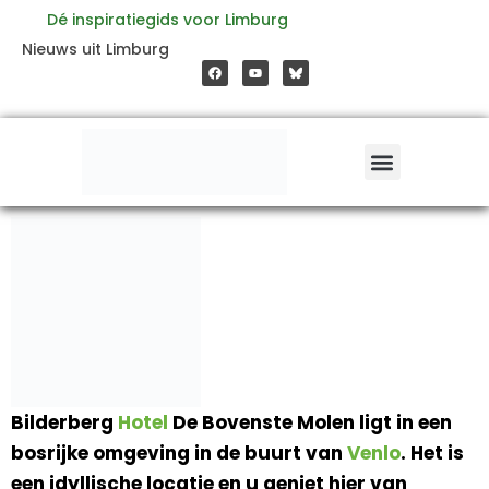
Ga
Dé inspiratiegids voor Limburg
F
Y
Nieuws uit Limburg
a
o
naar
c
u
e
t
b
u
o
b
de
o
e
k
inhoud
Bilderberg
Hotel
De Bovenste Molen ligt in een
bosrijke omgeving in de buurt van
Venlo
. Het is
een idyllische locatie en u geniet hier van