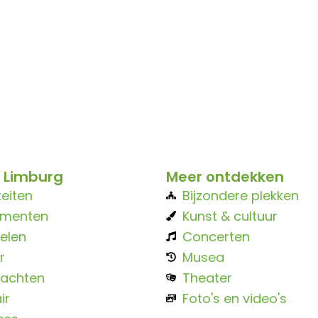
 Limburg
Meer ontdekken
teiten
Bijzondere plekken
ementen
Kunst & cultuur
elen
Concerten
r
Musea
achten
Theater
ir
Foto's en video's