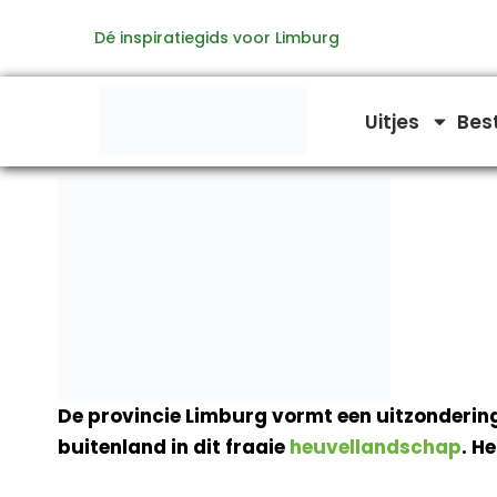
Ga
Dé inspiratiegids voor Limburg
naar
de
inhoud
Uitjes
Bes
De provincie Limburg vormt een uitzondering o
buitenland in dit fraaie
heuvellandschap
. H