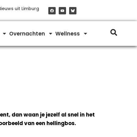
F
Y
Nieuws uit Limburg
a
o
c
u
e
t
b
u
o
b
o
e
Overnachten
Wellness
k
t, dan waan je jezelf al snel in het
oorbeeld van een hellingbos.