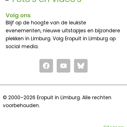
Volg ons
Blijf op de hoogte van de leukste
evenementen, nieuwe uitstapjes en bijzondere
plekken in Limburg. Volg Eropuit in Limburg op
social media.
F
Y
a
o
c
u
e
t
b
u
o
b
© 2000–2026 Eropuit in Limburg. Alle rechten
o
e
voorbehouden.
k