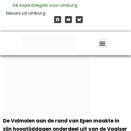
Ga
Dé inspiratiegids voor Limburg
F
Y
Nieuws uit Limburg
a
o
naar
c
u
e
t
b
u
o
b
de
o
e
k
inhoud
De Volmolen aan de rand van Epen maakte in
zijn hoogtijddagen onderdeel uit van de Vaalser