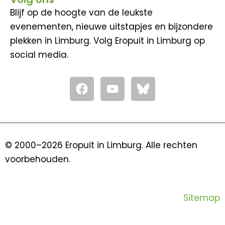
Blijf op de hoogte van de leukste
evenementen, nieuwe uitstapjes en bijzondere
plekken in Limburg. Volg Eropuit in Limburg op
social media.
F
Y
a
o
c
u
e
t
b
u
o
b
© 2000–2026 Eropuit in Limburg. Alle rechten
o
e
voorbehouden.
k
Sitemap