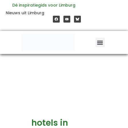
Ga
Dé inspiratiegids voor Limburg
F
Y
Nieuws uit Limburg
a
o
naar
c
u
e
t
b
u
o
b
de
o
e
k
inhoud
hotels in