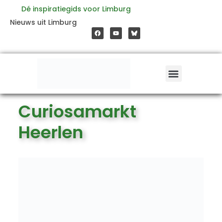
Ga
Dé inspiratiegids voor Limburg
F
Y
Nieuws uit Limburg
a
o
naar
c
u
e
t
b
u
o
b
de
o
e
k
inhoud
Curiosamarkt
Heerlen