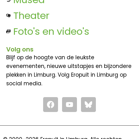
Theater
Foto's en video's
Volg ons
Blijf op de hoogte van de leukste
evenementen, nieuwe uitstapjes en bijzondere
plekken in Limburg. Volg Eropuit in Limburg op
social media.
F
Y
a
o
c
u
e
t
b
u
o
b