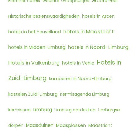
Fletcher hotels
Geuldal
Groepsuitjes
Groote Peel
Historische bezienswaardigheden
hotels in Arcen
hotels in Maastricht
hotels in het Heuvelland
hotels in Noord-Limburg
hotels in Midden-Limburg
Hotels in
Hotels in Valkenburg
hotels in Venlo
Zuid-Limburg
kamperen in Noord-Limburg
kastelen Zuid-Limburg
Kermisagenda Limburg
Limburg
kermissen
Limburg ontdekken
Limburgse
Maasduinen
Maasplassen
dorpen
Maastricht