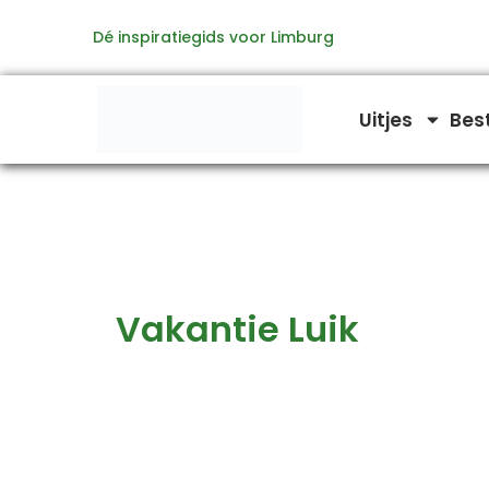
Zoeken
Ga
naar:
Dé inspiratiegids voor Limburg
naar
de
inhoud
Uitjes
Bes
Vakantie Luik