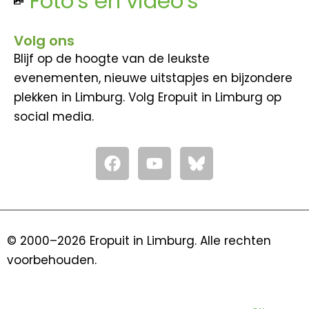
Foto's en video's
Volg ons
Blijf op de hoogte van de leukste
evenementen, nieuwe uitstapjes en bijzondere
plekken in Limburg. Volg Eropuit in Limburg op
social media.
F
Y
a
o
c
u
e
t
b
u
o
b
© 2000–2026 Eropuit in Limburg. Alle rechten
o
e
voorbehouden.
k