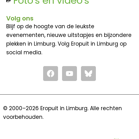
Foto's en video's
Volg ons
Blijf op de hoogte van de leukste
evenementen, nieuwe uitstapjes en bijzondere
plekken in Limburg. Volg Eropuit in Limburg op
social media.
F
Y
a
o
c
u
e
t
b
u
o
b
© 2000–2026 Eropuit in Limburg. Alle rechten
o
e
voorbehouden.
k