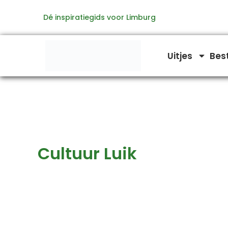
Zoeken
Ga
naar:
Dé inspiratiegids voor Limburg
naar
de
inhoud
Uitjes
Bes
Cultuur Luik