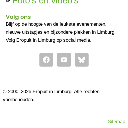
Foto's en video's
Volg ons
Blijf op de hoogte van de leukste evenementen,
nieuwe uitstapjes en bijzondere plekken in Limburg.
Volg Eropuit in Limburg op social media.
F
Y
a
o
c
u
e
t
b
u
o
b
© 2000–2026 Eropuit in Limburg. Alle rechten
o
e
voorbehouden.
k
Sitemap