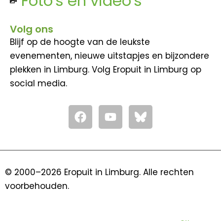
Foto's en video's
Volg ons
Blijf op de hoogte van de leukste
evenementen, nieuwe uitstapjes en bijzondere
plekken in Limburg. Volg Eropuit in Limburg op
social media.
F
Y
a
o
c
u
e
t
b
u
o
b
© 2000–2026 Eropuit in Limburg. Alle rechten
o
e
voorbehouden.
k