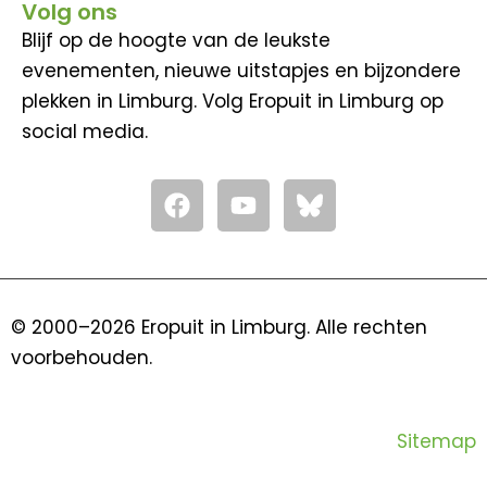
Volg ons
Blijf op de hoogte van de leukste
evenementen, nieuwe uitstapjes en bijzondere
plekken in Limburg. Volg Eropuit in Limburg op
social media.
F
Y
a
o
c
u
e
t
b
u
o
b
© 2000–2026 Eropuit in Limburg. Alle rechten
o
e
voorbehouden.
k
Sitemap